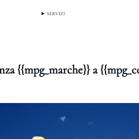
SERVIZI
enza {{mpg_marche}} a {{mpg_c