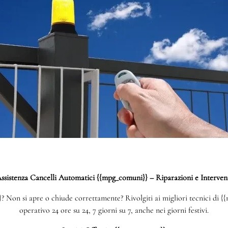
ssistenza Cancelli Automatici {{mpg_comuni}} – Riparazioni e Interven
Non si apre o chiude correttamente? Rivolgiti ai migliori tecnici di {{
operativo 24 ore su 24, 7 giorni su 7, anche nei giorni festivi.