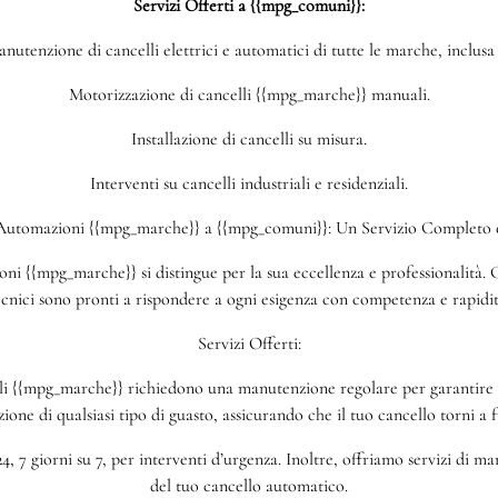
Servizi Offerti a {{mpg_comuni}}:
nutenzione di cancelli elettrici e automatici di tutte le marche, inclus
Motorizzazione di cancelli {{mpg_marche}} manuali.
Installazione di cancelli su misura.
Interventi su cancelli industriali e residenziali.
 Automazioni {{mpg_marche}} a {{mpg_comuni}}: Un Servizio Completo e
i {{mpg_marche}} si distingue per la sua eccellenza e professionalità. Ch
ecnici sono pronti a rispondere a ogni esigenza con competenza e rapidit
Servizi Offerti:
 {{mpg_marche}} richiedono una manutenzione regolare per garantire un
azione di qualsiasi tipo di guasto, assicurando che il tuo cancello torni a
4, 7 giorni su 7, per interventi d’urgenza. Inoltre, offriamo servizi di 
del tuo cancello automatico.