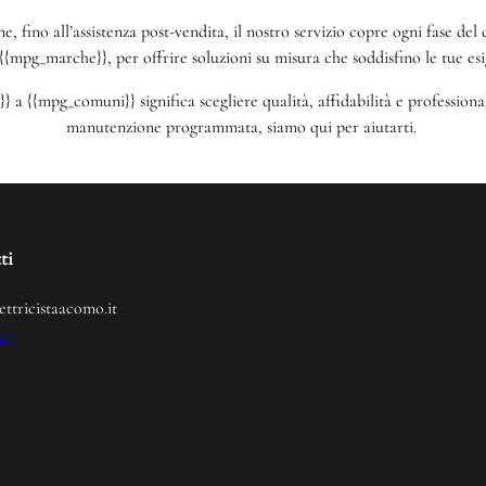
one, fino all’assistenza post-vendita, il nostro servizio copre ogni fase d
{{mpg_marche}}, per offrire soluzioni su misura che soddisfino le tue esi
 a {{mpg_comuni}} significa scegliere qualità, affidabilità e profession
manutenzione programmata, siamo qui per aiutarti.
ti
ettricistaacomo.it
237