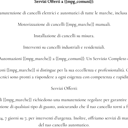
Servizi Offerti a {{mpg_comuni}}:
nutenzione di cancelli elettrici e automatici di tutte le marche, inclus
Motorizzazione di cancelli {{mpg_marche}} manuali.
Installazione di cancelli su misura.
Interventi su cancelli industriali e residenziali.
 Automazioni {{mpg_marche}} a {{mpg_comuni}}: Un Servizio Completo e
i {{mpg_marche}} si distingue per la sua eccellenza e professionalità. Ch
ecnici sono pronti a rispondere a ogni esigenza con competenza e rapidit
Servizi Offerti:
 {{mpg_marche}} richiedono una manutenzione regolare per garantire un
azione di qualsiasi tipo di guasto, assicurando che il tuo cancello torni a
4, 7 giorni su 7, per interventi d’urgenza. Inoltre, offriamo servizi di 
del tuo cancello automatico.