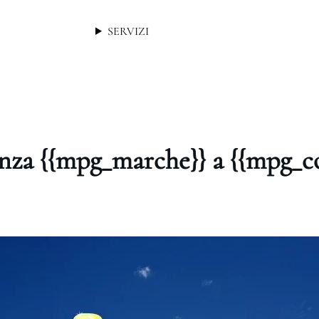
SERVIZI
enza {{mpg_marche}} a {{mpg_c