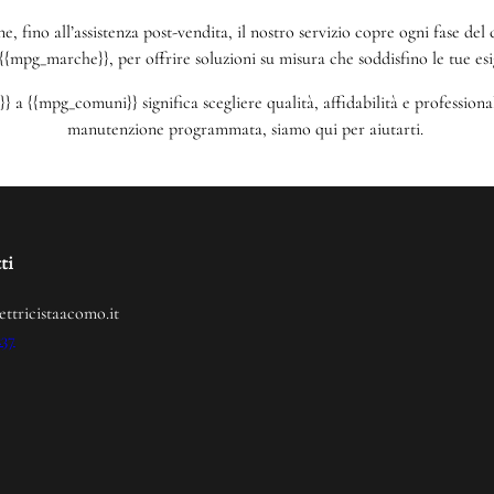
one, fino all’assistenza post-vendita, il nostro servizio copre ogni fase d
{{mpg_marche}}, per offrire soluzioni su misura che soddisfino le tue esi
 a {{mpg_comuni}} significa scegliere qualità, affidabilità e profession
manutenzione programmata, siamo qui per aiutarti.
ti
ettricistaacomo.it
237