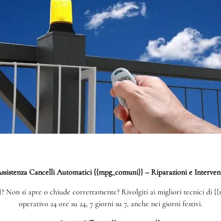
ssistenza Cancelli Automatici {{mpg_comuni}} – Riparazioni e Interven
Non si apre o chiude correttamente? Rivolgiti ai migliori tecnici di {{
operativo 24 ore su 24, 7 giorni su 7, anche nei giorni festivi.