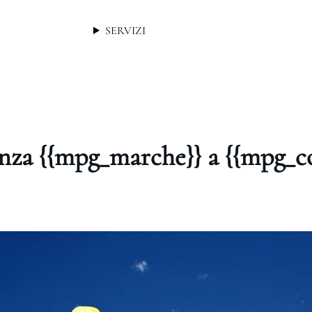
SERVIZI
enza {{mpg_marche}} a {{mpg_c