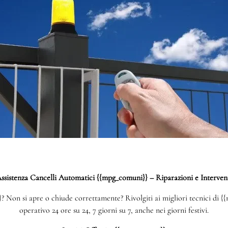
ssistenza Cancelli Automatici {{mpg_comuni}} – Riparazioni e Interven
Non si apre o chiude correttamente? Rivolgiti ai migliori tecnici di {{
operativo 24 ore su 24, 7 giorni su 7, anche nei giorni festivi.