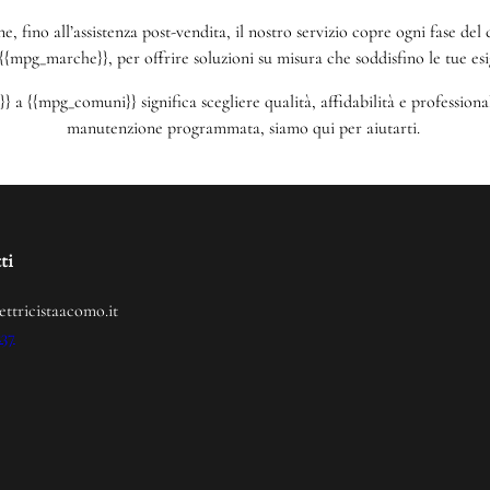
one, fino all’assistenza post-vendita, il nostro servizio copre ogni fase d
{{mpg_marche}}, per offrire soluzioni su misura che soddisfino le tue esi
 a {{mpg_comuni}} significa scegliere qualità, affidabilità e profession
manutenzione programmata, siamo qui per aiutarti.
ti
ettricistaacomo.it
237