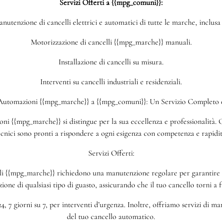
Servizi Offerti a {{mpg_comuni}}:
nutenzione di cancelli elettrici e automatici di tutte le marche, inclus
Motorizzazione di cancelli {{mpg_marche}} manuali.
Installazione di cancelli su misura.
Interventi su cancelli industriali e residenziali.
 Automazioni {{mpg_marche}} a {{mpg_comuni}}: Un Servizio Completo e
i {{mpg_marche}} si distingue per la sua eccellenza e professionalità. Ch
ecnici sono pronti a rispondere a ogni esigenza con competenza e rapidit
Servizi Offerti:
 {{mpg_marche}} richiedono una manutenzione regolare per garantire un
azione di qualsiasi tipo di guasto, assicurando che il tuo cancello torni a
4, 7 giorni su 7, per interventi d’urgenza. Inoltre, offriamo servizi di 
del tuo cancello automatico.