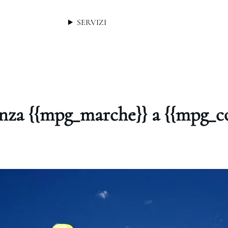
SERVIZI
enza {{mpg_marche}} a {{mpg_c