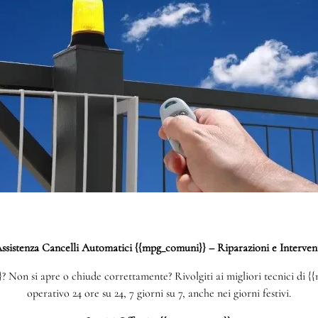
ssistenza Cancelli Automatici {{mpg_comuni}} – Riparazioni e Interven
Non si apre o chiude correttamente? Rivolgiti ai migliori tecnici di {{
operativo 24 ore su 24, 7 giorni su 7, anche nei giorni festivi.