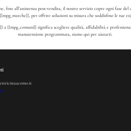
one, fino all’assistenza post-vendita, il nostro servizio copre ogni fase d
{{mpg_marche}}, per offrire soluzioni su misura che soddisfino le tue esi
 a {{mpg_comuni}} significa scegliere qualità, affidabilità e profession
manutenzione programmata, siamo qui per aiutarti.
ti
ettricistaacomo.it
237