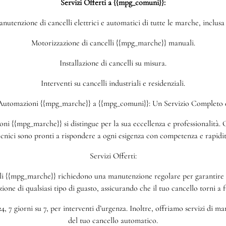
Servizi Offerti a {{mpg_comuni}}:
nutenzione di cancelli elettrici e automatici di tutte le marche, inclus
Motorizzazione di cancelli {{mpg_marche}} manuali.
Installazione di cancelli su misura.
Interventi su cancelli industriali e residenziali.
 Automazioni {{mpg_marche}} a {{mpg_comuni}}: Un Servizio Completo e
i {{mpg_marche}} si distingue per la sua eccellenza e professionalità. Ch
ecnici sono pronti a rispondere a ogni esigenza con competenza e rapidit
Servizi Offerti:
 {{mpg_marche}} richiedono una manutenzione regolare per garantire un
azione di qualsiasi tipo di guasto, assicurando che il tuo cancello torni a
4, 7 giorni su 7, per interventi d’urgenza. Inoltre, offriamo servizi di 
del tuo cancello automatico.