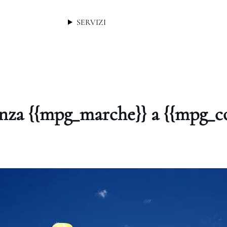
SERVIZI
enza {{mpg_marche}} a {{mpg_c