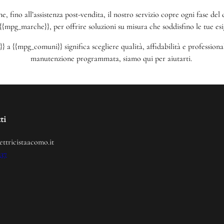
one, fino all’assistenza post-vendita, il nostro servizio copre ogni fase d
{{mpg_marche}}, per offrire soluzioni su misura che soddisfino le tue esi
 a {{mpg_comuni}} significa scegliere qualità, affidabilità e profession
manutenzione programmata, siamo qui per aiutarti.
ti
ettricistaacomo.it
237