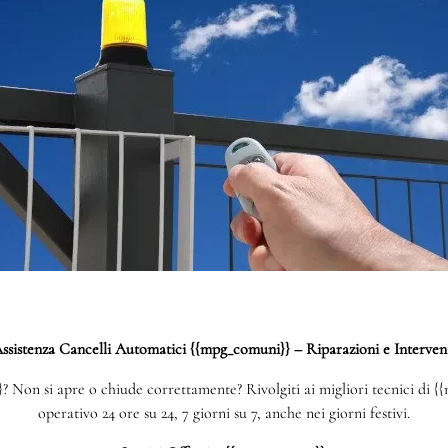
ssistenza Cancelli Automatici {{mpg_comuni}} – Riparazioni e Interven
Non si apre o chiude correttamente? Rivolgiti ai migliori tecnici di {{
operativo 24 ore su 24, 7 giorni su 7, anche nei giorni festivi.