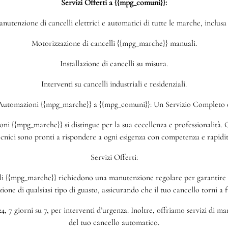
Servizi Offerti a {{mpg_comuni}}:
nutenzione di cancelli elettrici e automatici di tutte le marche, inclus
Motorizzazione di cancelli {{mpg_marche}} manuali.
Installazione di cancelli su misura.
Interventi su cancelli industriali e residenziali.
 Automazioni {{mpg_marche}} a {{mpg_comuni}}: Un Servizio Completo e
i {{mpg_marche}} si distingue per la sua eccellenza e professionalità. Ch
ecnici sono pronti a rispondere a ogni esigenza con competenza e rapidit
Servizi Offerti:
 {{mpg_marche}} richiedono una manutenzione regolare per garantire un
azione di qualsiasi tipo di guasto, assicurando che il tuo cancello torni a
4, 7 giorni su 7, per interventi d’urgenza. Inoltre, offriamo servizi di 
del tuo cancello automatico.