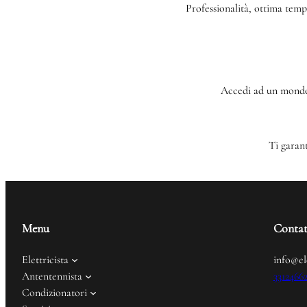
Professionalità, ottima tempis
Accedi ad un mondo d
Ti garant
Menu
Contat
Elettricista
info@el
Antentennista
3312466
Condizionatori