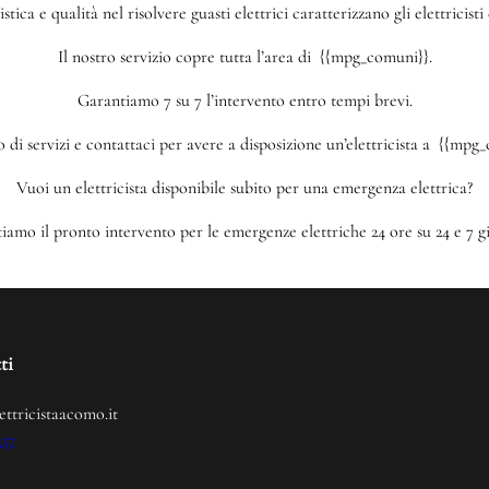
tica e qualità nel risolvere guasti elettrici caratterizzano gli elettricis
Il nostro servizio copre tutta l’area di {{mpg_comuni}}.
Garantiamo 7 su 7 l’intervento entro tempi brevi.
i servizi e contattaci per avere a disposizione un’elettricista a {{mpg_
Vuoi un elettricista disponibile subito per una emergenza elettrica?
iamo il pronto intervento per le emergenze elettriche 24 ore su 24 e 7 gi
ti
ettricistaacomo.it
237