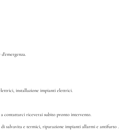
 e d’emergenza.
ttrici, installazione impianti elettrici.
a contattarci riceverai subito pronto intervento.
di salvavita e termici, riparazione impianti allarmi e antifurto .