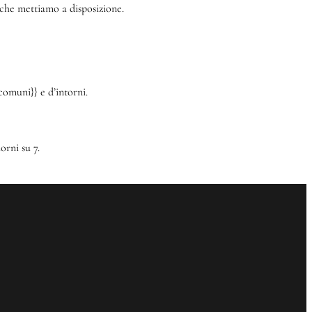
ti che mettiamo a disposizione.
comuni}} e d’intorni.
orni su 7.