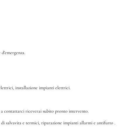
 e d’emergenza.
ttrici, installazione impianti elettrici.
a contattarci riceverai subito pronto intervento.
di salvavita e termici, riparazione impianti allarmi e antifurto .