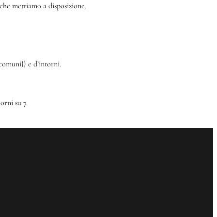
ti che mettiamo a disposizione.
comuni}} e d’intorni.
orni su 7.