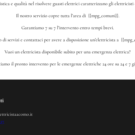
tica e qualità nel risolvere guasti elettrici caratterizzano gli elettricis
Il nostro servizio copre tutta l’area di {{mpg_comuni}}.
Garantiamo 7 su 7 l’intervento entro tempi brevi.
i servizi e contattaci per avere a disposizione un’elettricista a {{mpg_
Vuoi un elettricista disponibile subito per una emergenza elettrica?
iamo il pronto intervento per le emergenze elettriche 24 ore su 24 e 7 gi
ti
ettricistaacomo.it
237