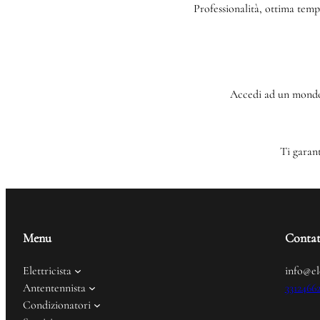
Professionalità, ottima tempis
Accedi ad un mondo d
Ti garant
Menu
Contat
Elettricista
info@el
Antentennista
3312466
Condizionatori