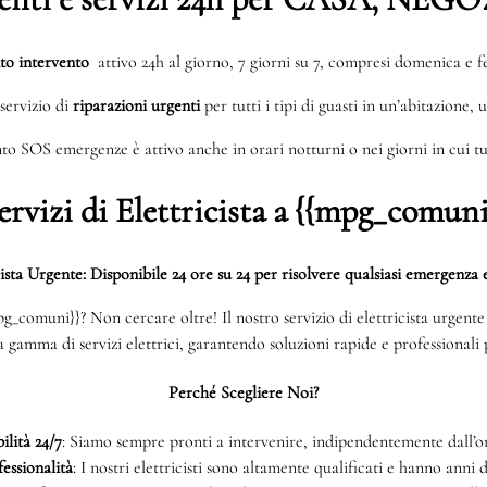
to intervento
attivo 24h al giorno, 7 giorni su 7, compresi domenica e fe
servizio di
riparazioni urgenti
per tutti i tipi di guasti in un’abitazione, 
to SOS emergenze è attivo anche in orari notturni o nei giorni in cui tut
ervizi di Elettricista a {{mpg_comuni
cista Urgente: Disponibile 24 ore su 24 per risolvere qualsiasi emergenza e
{mpg_comuni}}? Non cercare oltre! Il nostro servizio di elettricista urgen
ta gamma di servizi elettrici, garantendo soluzioni rapide e professionali p
Perché Scegliere Noi?
ilità 24/7
: Siamo sempre pronti a intervenire, indipendentemente dall’or
essionalità
: I nostri elettricisti sono altamente qualificati e hanno anni 