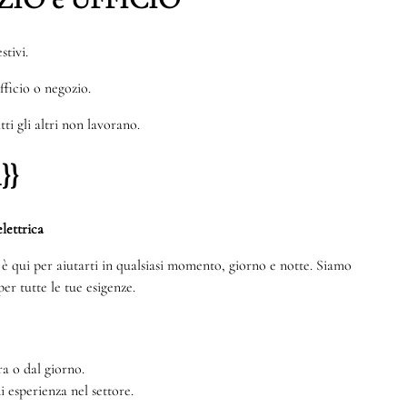
stivi.
ufficio o negozio.
ti gli altri non lavorano.
}}
lettrica
te è qui per aiutarti in qualsiasi momento, giorno e notte. Siamo
er tutte le tue esigenze.
a o dal giorno.
di esperienza nel settore.