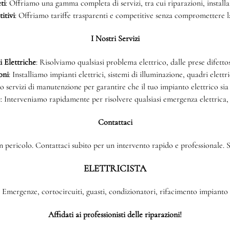
ti
: Offriamo una gamma completa di servizi, tra cui riparazioni, install
itivi
: Offriamo tariffe trasparenti e competitive senza compromettere la 
I Nostri Servizi
 Elettriche
: Risolviamo qualsiasi problema elettrico, dalle prese difettos
oni
: Installiamo impianti elettrici, sistemi di illuminazione, quadri elettri
o servizi di manutenzione per garantire che il tuo impianto elettrico sia
e
: Interveniamo rapidamente per risolvere qualsiasi emergenza elettrica,
Contattaci
 pericolo. Contattaci subito per un intervento rapido e professionale. Si
ELETTRICISTA
Emergenze, cortocircuiti, guasti, condizionatori, rifacimento impianto
Affidati ai professionisti delle riparazioni!