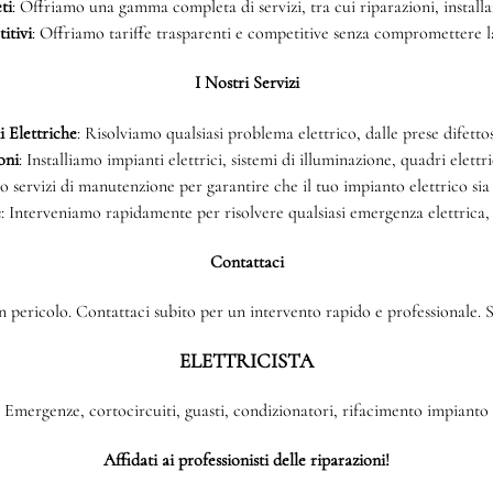
ti
: Offriamo una gamma completa di servizi, tra cui riparazioni, install
itivi
: Offriamo tariffe trasparenti e competitive senza compromettere la 
I Nostri Servizi
 Elettriche
: Risolviamo qualsiasi problema elettrico, dalle prese difettos
oni
: Installiamo impianti elettrici, sistemi di illuminazione, quadri elettri
o servizi di manutenzione per garantire che il tuo impianto elettrico sia
e
: Interveniamo rapidamente per risolvere qualsiasi emergenza elettrica,
Contattaci
 pericolo. Contattaci subito per un intervento rapido e professionale. Si
ELETTRICISTA
Emergenze, cortocircuiti, guasti, condizionatori, rifacimento impianto
Affidati ai professionisti delle riparazioni!