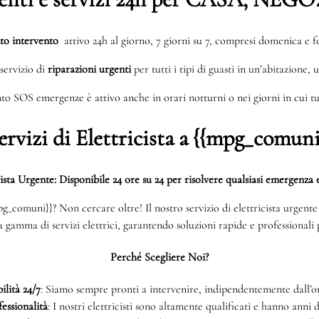
to intervento
attivo 24h al giorno, 7 giorni su 7, compresi domenica e fe
servizio di
riparazioni urgenti
per tutti i tipi di guasti in un’abitazione, 
to SOS emergenze è attivo anche in orari notturni o nei giorni in cui tut
ervizi di Elettricista a {{mpg_comuni
cista Urgente: Disponibile 24 ore su 24 per risolvere qualsiasi emergenza e
{mpg_comuni}}? Non cercare oltre! Il nostro servizio di elettricista urgen
ta gamma di servizi elettrici, garantendo soluzioni rapide e professionali p
Perché Scegliere Noi?
ilità 24/7
: Siamo sempre pronti a intervenire, indipendentemente dall’or
essionalità
: I nostri elettricisti sono altamente qualificati e hanno anni 