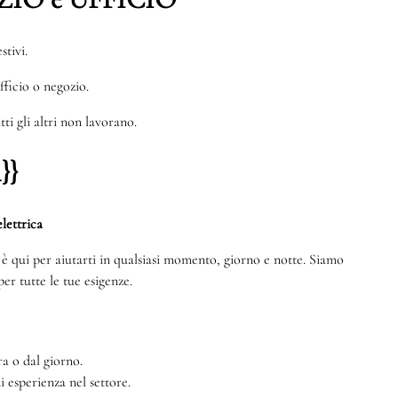
stivi.
ufficio o negozio.
ti gli altri non lavorano.
}}
lettrica
te è qui per aiutarti in qualsiasi momento, giorno e notte. Siamo
er tutte le tue esigenze.
a o dal giorno.
di esperienza nel settore.