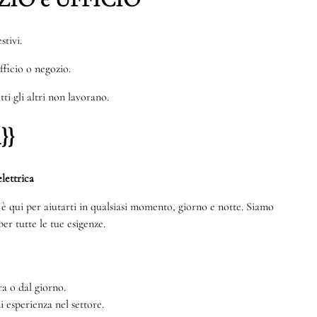
stivi.
ufficio o negozio.
ti gli altri non lavorano.
}}
lettrica
te è qui per aiutarti in qualsiasi momento, giorno e notte. Siamo
er tutte le tue esigenze.
a o dal giorno.
di esperienza nel settore.