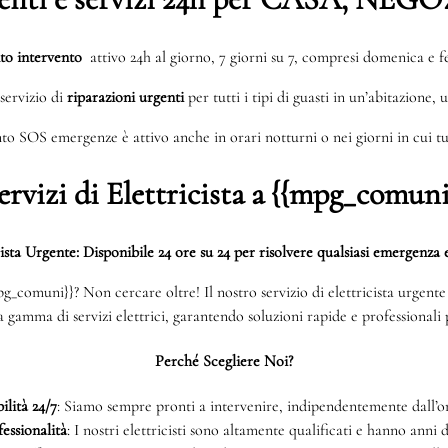
to intervento
attivo 24h al giorno, 7 giorni su 7, compresi domenica e fe
servizio di
riparazioni urgenti
per tutti i tipi di guasti in un’abitazione, 
to SOS emergenze è attivo anche in orari notturni o nei giorni in cui tut
ervizi di Elettricista a {{mpg_comuni
cista Urgente: Disponibile 24 ore su 24 per risolvere qualsiasi emergenza e
{mpg_comuni}}? Non cercare oltre! Il nostro servizio di elettricista urgen
ta gamma di servizi elettrici, garantendo soluzioni rapide e professionali p
Perché Scegliere Noi?
ilità 24/7
: Siamo sempre pronti a intervenire, indipendentemente dall’or
essionalità
: I nostri elettricisti sono altamente qualificati e hanno anni 