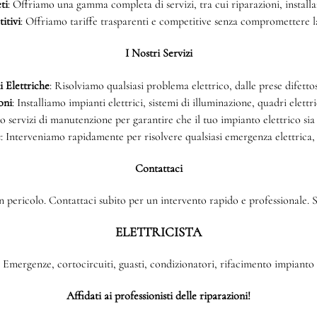
ti
: Offriamo una gamma completa di servizi, tra cui riparazioni, install
itivi
: Offriamo tariffe trasparenti e competitive senza compromettere la 
I Nostri Servizi
 Elettriche
: Risolviamo qualsiasi problema elettrico, dalle prese difettos
oni
: Installiamo impianti elettrici, sistemi di illuminazione, quadri elettri
o servizi di manutenzione per garantire che il tuo impianto elettrico sia
e
: Interveniamo rapidamente per risolvere qualsiasi emergenza elettrica,
Contattaci
 pericolo. Contattaci subito per un intervento rapido e professionale. Si
ELETTRICISTA
Emergenze, cortocircuiti, guasti, condizionatori, rifacimento impianto
Affidati ai professionisti delle riparazioni!