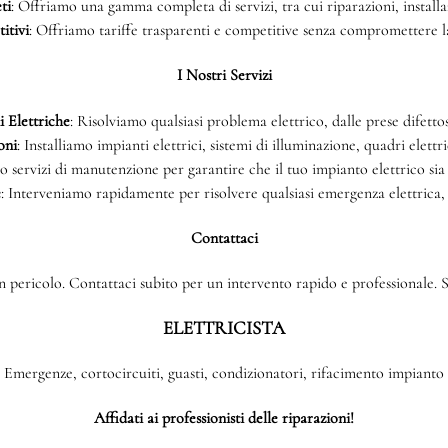
ti
: Offriamo una gamma completa di servizi, tra cui riparazioni, install
itivi
: Offriamo tariffe trasparenti e competitive senza compromettere la 
I Nostri Servizi
 Elettriche
: Risolviamo qualsiasi problema elettrico, dalle prese difettos
oni
: Installiamo impianti elettrici, sistemi di illuminazione, quadri elettri
o servizi di manutenzione per garantire che il tuo impianto elettrico sia
e
: Interveniamo rapidamente per risolvere qualsiasi emergenza elettrica,
Contattaci
 pericolo. Contattaci subito per un intervento rapido e professionale. Si
ELETTRICISTA
Emergenze, cortocircuiti, guasti, condizionatori, rifacimento impianto
Affidati ai professionisti delle riparazioni!