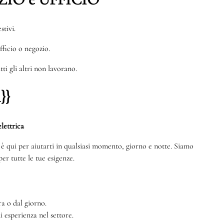
stivi.
ufficio o negozio.
ti gli altri non lavorano.
}}
lettrica
te è qui per aiutarti in qualsiasi momento, giorno e notte. Siamo
er tutte le tue esigenze.
a o dal giorno.
di esperienza nel settore.