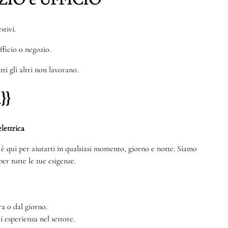
stivi.
ufficio o negozio.
ti gli altri non lavorano.
}}
lettrica
te è qui per aiutarti in qualsiasi momento, giorno e notte. Siamo
er tutte le tue esigenze.
a o dal giorno.
di esperienza nel settore.