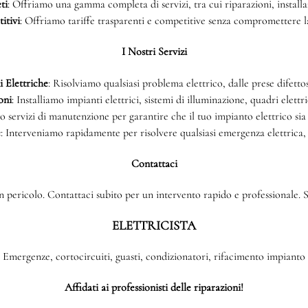
ti
: Offriamo una gamma completa di servizi, tra cui riparazioni, install
itivi
: Offriamo tariffe trasparenti e competitive senza compromettere la 
I Nostri Servizi
 Elettriche
: Risolviamo qualsiasi problema elettrico, dalle prese difettos
oni
: Installiamo impianti elettrici, sistemi di illuminazione, quadri elettri
o servizi di manutenzione per garantire che il tuo impianto elettrico sia
e
: Interveniamo rapidamente per risolvere qualsiasi emergenza elettrica,
Contattaci
 pericolo. Contattaci subito per un intervento rapido e professionale. Si
ELETTRICISTA
Emergenze, cortocircuiti, guasti, condizionatori, rifacimento impianto
Affidati ai professionisti delle riparazioni!