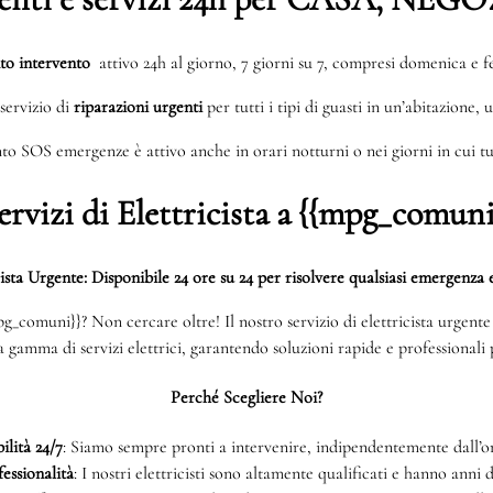
to intervento
attivo 24h al giorno, 7 giorni su 7, compresi domenica e fe
servizio di
riparazioni urgenti
per tutti i tipi di guasti in un’abitazione, 
to SOS emergenze è attivo anche in orari notturni o nei giorni in cui tut
ervizi di Elettricista a {{mpg_comuni
cista Urgente: Disponibile 24 ore su 24 per risolvere qualsiasi emergenza e
{mpg_comuni}}? Non cercare oltre! Il nostro servizio di elettricista urgen
ta gamma di servizi elettrici, garantendo soluzioni rapide e professionali p
Perché Scegliere Noi?
ilità 24/7
: Siamo sempre pronti a intervenire, indipendentemente dall’or
essionalità
: I nostri elettricisti sono altamente qualificati e hanno anni 