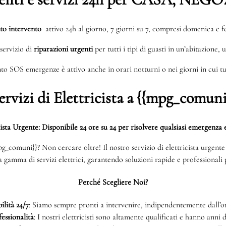
to intervento
attivo 24h al giorno, 7 giorni su 7, compresi domenica e fe
servizio di
riparazioni urgenti
per tutti i tipi di guasti in un’abitazione, 
to SOS emergenze è attivo anche in orari notturni o nei giorni in cui tut
ervizi di Elettricista a {{mpg_comuni
cista Urgente: Disponibile 24 ore su 24 per risolvere qualsiasi emergenza e
{mpg_comuni}}? Non cercare oltre! Il nostro servizio di elettricista urgen
ta gamma di servizi elettrici, garantendo soluzioni rapide e professionali p
Perché Scegliere Noi?
ilità 24/7
: Siamo sempre pronti a intervenire, indipendentemente dall’or
essionalità
: I nostri elettricisti sono altamente qualificati e hanno anni 