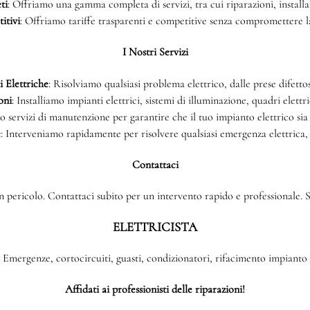
ti
: Offriamo una gamma completa di servizi, tra cui riparazioni, install
itivi
: Offriamo tariffe trasparenti e competitive senza compromettere la 
I Nostri Servizi
 Elettriche
: Risolviamo qualsiasi problema elettrico, dalle prese difettos
oni
: Installiamo impianti elettrici, sistemi di illuminazione, quadri elettri
o servizi di manutenzione per garantire che il tuo impianto elettrico sia
e
: Interveniamo rapidamente per risolvere qualsiasi emergenza elettrica,
Contattaci
 pericolo. Contattaci subito per un intervento rapido e professionale. Si
ELETTRICISTA
Emergenze, cortocircuiti, guasti, condizionatori, rifacimento impianto
Affidati ai professionisti delle riparazioni!