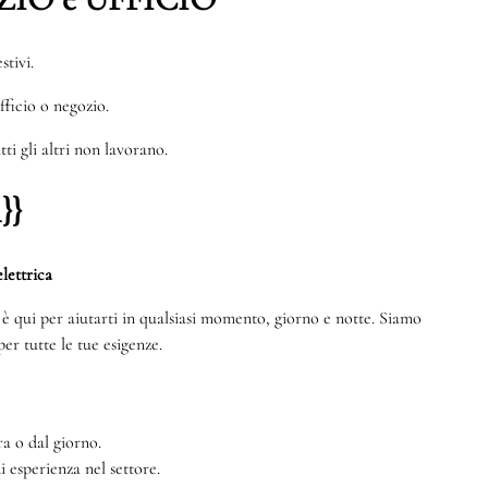
stivi.
ufficio o negozio.
ti gli altri non lavorano.
}}
lettrica
te è qui per aiutarti in qualsiasi momento, giorno e notte. Siamo
er tutte le tue esigenze.
a o dal giorno.
di esperienza nel settore.