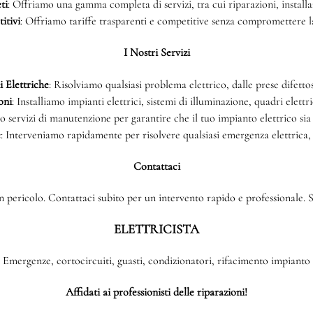
ti
: Offriamo una gamma completa di servizi, tra cui riparazioni, install
itivi
: Offriamo tariffe trasparenti e competitive senza compromettere la 
I Nostri Servizi
 Elettriche
: Risolviamo qualsiasi problema elettrico, dalle prese difettos
oni
: Installiamo impianti elettrici, sistemi di illuminazione, quadri elettri
o servizi di manutenzione per garantire che il tuo impianto elettrico sia
e
: Interveniamo rapidamente per risolvere qualsiasi emergenza elettrica,
Contattaci
 pericolo. Contattaci subito per un intervento rapido e professionale. Si
ELETTRICISTA
Emergenze, cortocircuiti, guasti, condizionatori, rifacimento impianto
Affidati ai professionisti delle riparazioni!