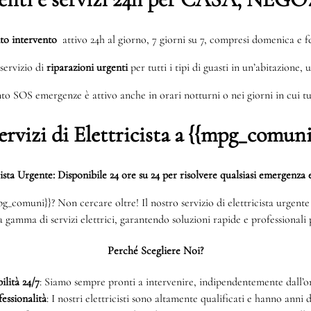
to intervento
attivo 24h al giorno, 7 giorni su 7, compresi domenica e fe
servizio di
riparazioni urgenti
per tutti i tipi di guasti in un’abitazione, 
to SOS emergenze è attivo anche in orari notturni o nei giorni in cui tut
ervizi di Elettricista a {{mpg_comuni
cista Urgente: Disponibile 24 ore su 24 per risolvere qualsiasi emergenza e
{mpg_comuni}}? Non cercare oltre! Il nostro servizio di elettricista urgen
ta gamma di servizi elettrici, garantendo soluzioni rapide e professionali p
Perché Scegliere Noi?
ilità 24/7
: Siamo sempre pronti a intervenire, indipendentemente dall’or
essionalità
: I nostri elettricisti sono altamente qualificati e hanno anni 