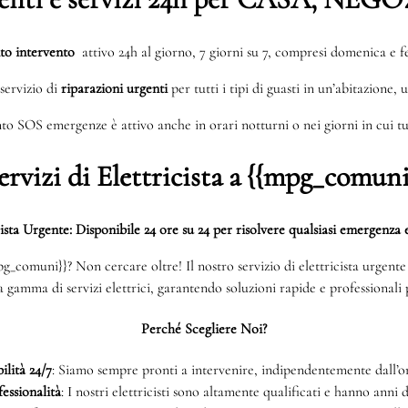
to intervento
attivo 24h al giorno, 7 giorni su 7, compresi domenica e fe
servizio di
riparazioni urgenti
per tutti i tipi di guasti in un’abitazione, 
to SOS emergenze è attivo anche in orari notturni o nei giorni in cui tut
ervizi di Elettricista a {{mpg_comuni
cista Urgente: Disponibile 24 ore su 24 per risolvere qualsiasi emergenza e
{mpg_comuni}}? Non cercare oltre! Il nostro servizio di elettricista urgen
ta gamma di servizi elettrici, garantendo soluzioni rapide e professionali p
Perché Scegliere Noi?
ilità 24/7
: Siamo sempre pronti a intervenire, indipendentemente dall’or
essionalità
: I nostri elettricisti sono altamente qualificati e hanno anni 