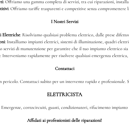
ti
: Offriamo una gamma completa di servizi, tra cui riparazioni, install
itivi
: Offriamo tariffe trasparenti e competitive senza compromettere la 
I Nostri Servizi
 Elettriche
: Risolviamo qualsiasi problema elettrico, dalle prese difettos
oni
: Installiamo impianti elettrici, sistemi di illuminazione, quadri elettri
o servizi di manutenzione per garantire che il tuo impianto elettrico sia
e
: Interveniamo rapidamente per risolvere qualsiasi emergenza elettrica,
Contattaci
 pericolo. Contattaci subito per un intervento rapido e professionale. Si
ELETTRICISTA
Emergenze, cortocircuiti, guasti, condizionatori, rifacimento impianto
Affidati ai professionisti delle riparazioni!