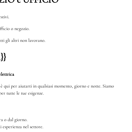
stivi.
ufficio o negozio.
ti gli altri non lavorano.
}}
lettrica
te è qui per aiutarti in qualsiasi momento, giorno e notte. Siamo
er tutte le tue esigenze.
a o dal giorno.
di esperienza nel settore.