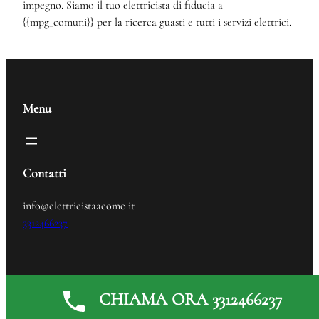
impegno. Siamo il tuo elettricista di fiducia a
{{mpg_comuni}} per la ricerca guasti e tutti i servizi elettrici.
Menu
Contatti
info@elettricistaacomo.it
3312466237
Elettricista
© 2024
CHIAMA ORA 3312466237
Generated by
MPG