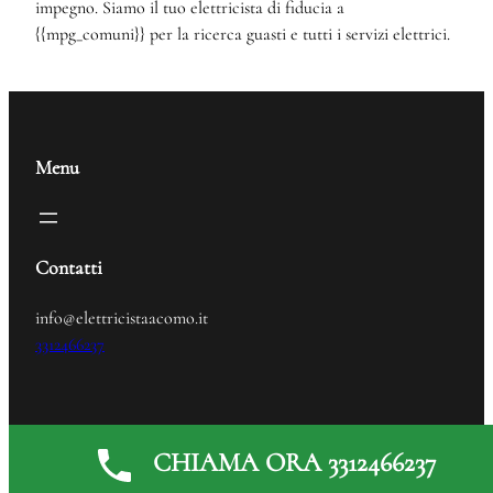
impegno. Siamo il tuo elettricista di fiducia a
{{mpg_comuni}} per la ricerca guasti e tutti i servizi elettrici.
Menu
Contatti
info@elettricistaacomo.it
3312466237
Elettricista
© 2024
CHIAMA ORA 3312466237
Generated by
MPG