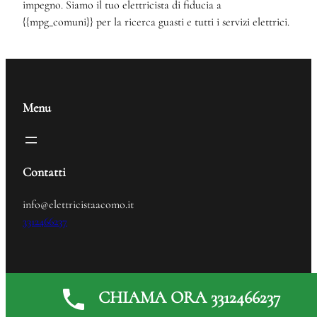
impegno. Siamo il tuo elettricista di fiducia a
{{mpg_comuni}} per la ricerca guasti e tutti i servizi elettrici.
Menu
Contatti
info@elettricistaacomo.it
3312466237
Elettricista
© 2024
CHIAMA ORA 3312466237
Generated by
MPG