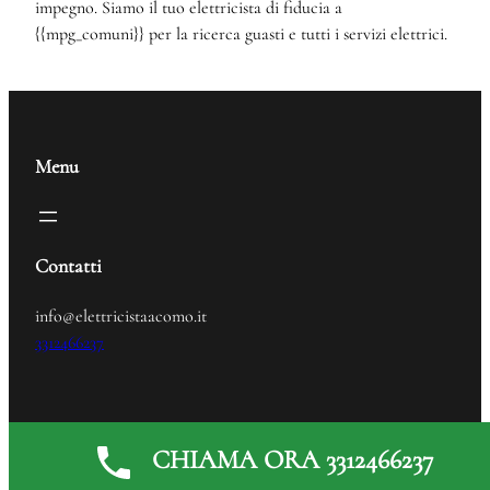
impegno. Siamo il tuo elettricista di fiducia a
{{mpg_comuni}} per la ricerca guasti e tutti i servizi elettrici.
Menu
Contatti
info@elettricistaacomo.it
3312466237
Elettricista
© 2024
CHIAMA ORA 3312466237
Generated by
MPG