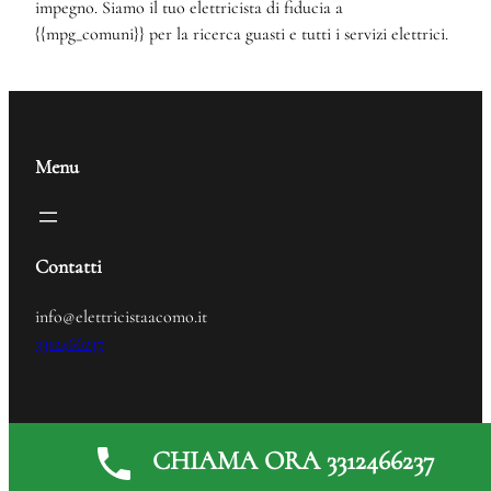
impegno. Siamo il tuo elettricista di fiducia a
{{mpg_comuni}} per la ricerca guasti e tutti i servizi elettrici.
Menu
Contatti
info@elettricistaacomo.it
3312466237
Elettricista
© 2024
CHIAMA ORA 3312466237
Generated by
MPG