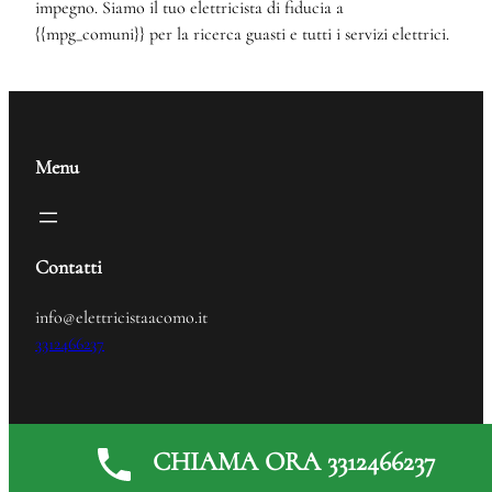
impegno. Siamo il tuo elettricista di fiducia a
{{mpg_comuni}} per la ricerca guasti e tutti i servizi elettrici.
Menu
Contatti
info@elettricistaacomo.it
3312466237
Elettricista
© 2024
CHIAMA ORA 3312466237
Generated by
MPG