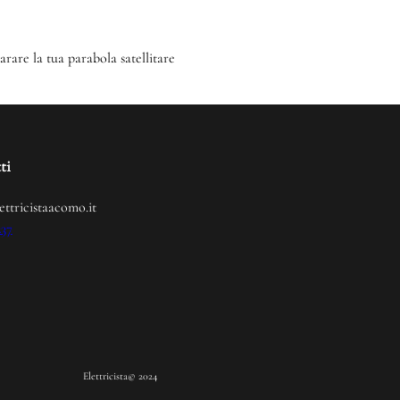
arare la tua parabola satellitare
ti
ettricistaacomo.it
237
Elettricista
© 2024