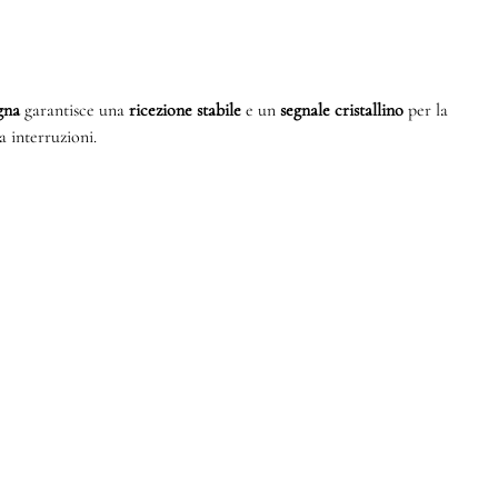
agna
garantisce una
ricezione stabile
e un
segnale cristallino
per la
a interruzioni.