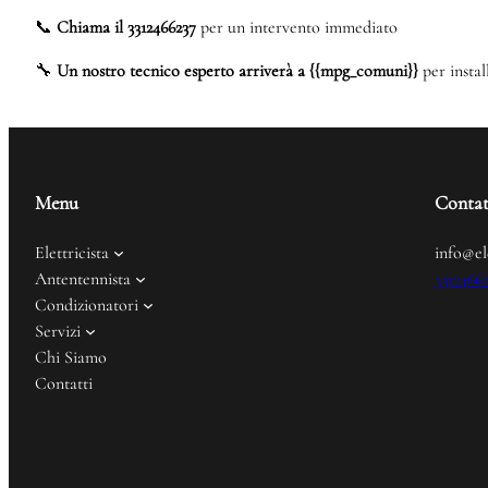
📞
Chiama il 3312466237
per un intervento immediato
🔧
Un nostro tecnico esperto arriverà a {{mpg_comuni}}
per instal
Menu
Contat
Elettricista
info@el
Antentennista
3312466
Condizionatori
Servizi
Chi Siamo
Contatti