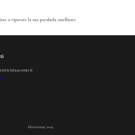
lare o riparare la tua parabola satellitare
ti
ettricistaacomo.it
237
Elettricista
© 2024