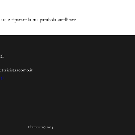
lare o riparare la tua parabola satellitare
ti
ettricistaacomo.it
237
Elettricista
© 2024