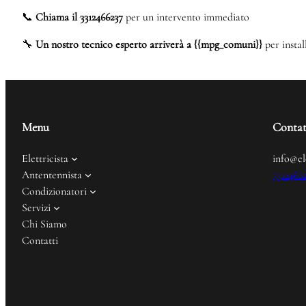
📞
Chiama il 3312466237
per un intervento immediato
🔧
Un nostro tecnico esperto arriverà a {{mpg_comuni}}
per instal
Menu
Contat
Elettricista
info@el
Antentennista
3312466
Condizionatori
Servizi
Chi Siamo
Contatti