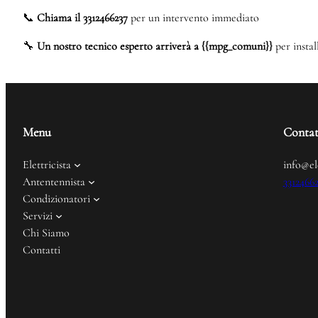
📞
Chiama il 3312466237
per un intervento immediato
🔧
Un nostro tecnico esperto arriverà a {{mpg_comuni}}
per instal
Menu
Contat
Elettricista
info@el
Antentennista
3312466
Condizionatori
Servizi
Chi Siamo
Contatti