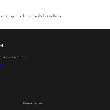
lare o riparare la tua parabola satellitare
ti
ettricistaacomo.it
237
Elettricista
© 2024