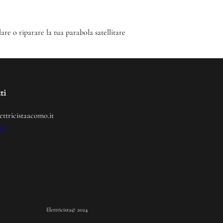
lare o riparare la tua parabola satellitare
ti
ettricistaacomo.it
237
Elettricista
© 2024