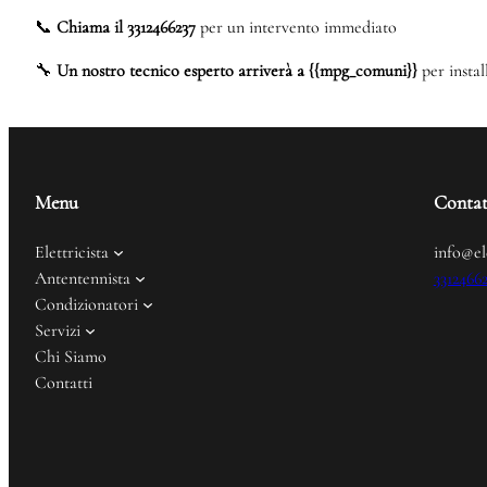
📞
Chiama il 3312466237
per un intervento immediato
🔧
Un nostro tecnico esperto arriverà a {{mpg_comuni}}
per instal
Menu
Contat
Elettricista
info@el
Antentennista
3312466
Condizionatori
Servizi
Chi Siamo
Contatti