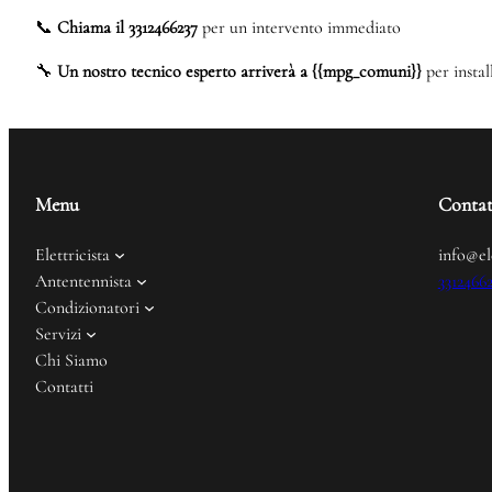
📞
Chiama il 3312466237
per un intervento immediato
🔧
Un nostro tecnico esperto arriverà a {{mpg_comuni}}
per instal
Menu
Contat
Elettricista
info@el
Antentennista
3312466
Condizionatori
Servizi
Chi Siamo
Contatti