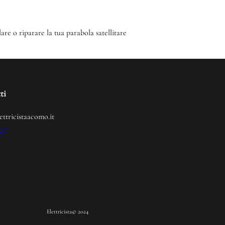
lare o riparare la tua parabola satellitare
ti
ettricistaacomo.it
237
Elettricista
© 2024