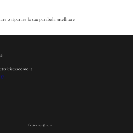
lare o riparare la tua parabola satellitare
ti
ettricistaacomo.it
237
Elettricista
© 2024