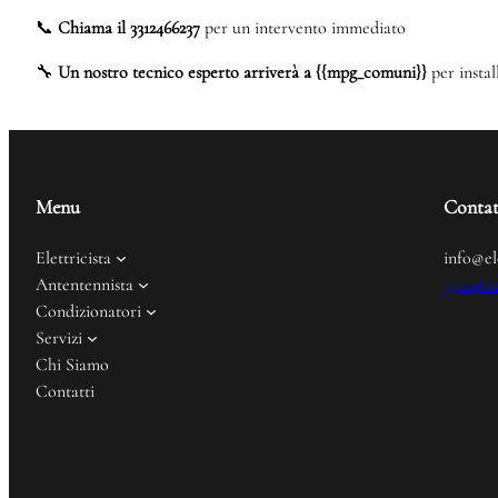
📞
Chiama il 3312466237
per un intervento immediato
🔧
Un nostro tecnico esperto arriverà a {{mpg_comuni}}
per instal
Menu
Contat
Elettricista
info@el
Antentennista
3312466
Condizionatori
Servizi
Chi Siamo
Contatti