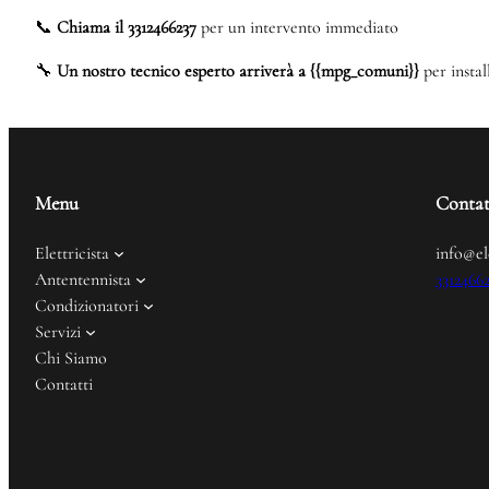
📞
Chiama il 3312466237
per un intervento immediato
🔧
Un nostro tecnico esperto arriverà a {{mpg_comuni}}
per instal
Menu
Contat
Elettricista
info@el
Antentennista
3312466
Condizionatori
Servizi
Chi Siamo
Contatti