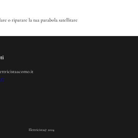
lare o riparare la tua parabola satellitare
ti
ettricistaacomo.it
237
Elettricista
© 2024