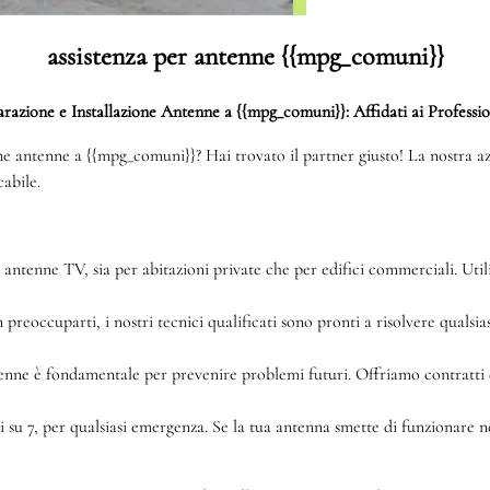
assistenza per antenne {{mpg_comuni}}
razione e Installazione Antenne a {{mpg_comuni}}: Affidati ai Professio
ione antenne a {{mpg_comuni}}? Hai trovato il partner giusto! La nostra azi
abile.
 antenne TV, sia per abitazioni private che per edifici commerciali. Util
eoccuparti, i nostri tecnici qualificati sono pronti a risolvere qualsias
nne è fondamentale per prevenire problemi futuri. Offriamo contratti 
ni su 7, per qualsiasi emergenza. Se la tua antenna smette di funzionare 