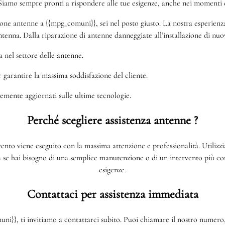
iamo sempre pronti a rispondere alle tue esigenze, anche nei momenti 
one antenne a {{mpg_comuni}}, sei nel posto giusto. La nostra esperienza 
tenna. Dalla riparazione di antenne danneggiate all’installazione di nuov
 nel settore delle antenne.
r garantire la massima soddisfazione del cliente.
temente aggiornati sulle ultime tecnologie.
Perché scegliere assistenza antenne ?
vento viene eseguito con la massima attenzione e professionalità. Utilizz
a se hai bisogno di una semplice manutenzione o di un intervento più com
esigenze.
Contattaci per assistenza immediata
}}, ti invitiamo a contattarci subito. Puoi chiamare il nostro numero, 