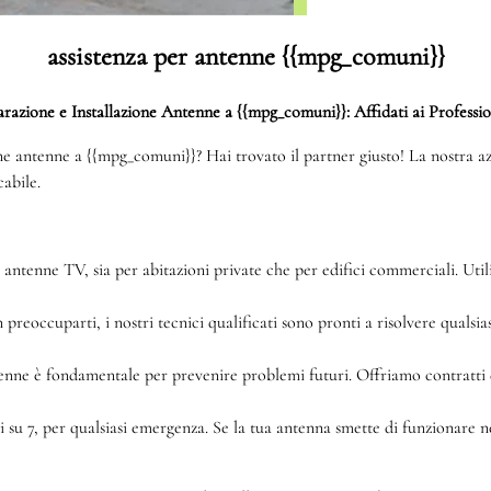
assistenza per antenne {{mpg_comuni}}
razione e Installazione Antenne a {{mpg_comuni}}: Affidati ai Professio
ione antenne a {{mpg_comuni}}? Hai trovato il partner giusto! La nostra azi
abile.
 antenne TV, sia per abitazioni private che per edifici commerciali. Util
eoccuparti, i nostri tecnici qualificati sono pronti a risolvere qualsias
nne è fondamentale per prevenire problemi futuri. Offriamo contratti 
ni su 7, per qualsiasi emergenza. Se la tua antenna smette di funzionare 