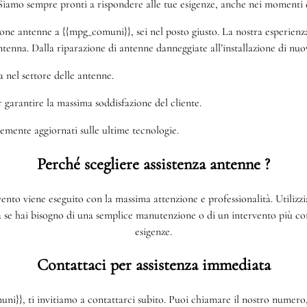
iamo sempre pronti a rispondere alle tue esigenze, anche nei momenti 
one antenne a {{mpg_comuni}}, sei nel posto giusto. La nostra esperienza 
tenna. Dalla riparazione di antenne danneggiate all’installazione di nuov
 nel settore delle antenne.
r garantire la massima soddisfazione del cliente.
temente aggiornati sulle ultime tecnologie.
Perché scegliere assistenza antenne ?
vento viene eseguito con la massima attenzione e professionalità. Utilizz
a se hai bisogno di una semplice manutenzione o di un intervento più com
esigenze.
Contattaci per assistenza immediata
}}, ti invitiamo a contattarci subito. Puoi chiamare il nostro numero, 