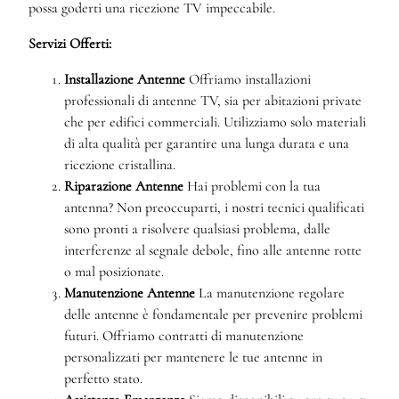
possa goderti una ricezione TV impeccabile.
Servizi Offerti:
Installazione Antenne
Offriamo installazioni
professionali di antenne TV, sia per abitazioni private
che per edifici commerciali. Utilizziamo solo materiali
di alta qualità per garantire una lunga durata e una
ricezione cristallina.
Riparazione Antenne
Hai problemi con la tua
antenna? Non preoccuparti, i nostri tecnici qualificati
sono pronti a risolvere qualsiasi problema, dalle
interferenze al segnale debole, fino alle antenne rotte
o mal posizionate.
Manutenzione Antenne
La manutenzione regolare
delle antenne è fondamentale per prevenire problemi
futuri. Offriamo contratti di manutenzione
personalizzati per mantenere le tue antenne in
perfetto stato.