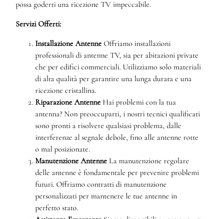
possa goderti una ricezione TV impeccabile.
Servizi Offerti:
Installazione Antenne
Offriamo installazioni
professionali di antenne TV, sia per abitazioni private
che per edifici commerciali. Utilizziamo solo materiali
di alta qualità per garantire una lunga durata e una
ricezione cristallina.
Riparazione Antenne
Hai problemi con la tua
antenna? Non preoccuparti, i nostri tecnici qualificati
sono pronti a risolvere qualsiasi problema, dalle
interferenze al segnale debole, fino alle antenne rotte
o mal posizionate.
Manutenzione Antenne
La manutenzione regolare
delle antenne è fondamentale per prevenire problemi
futuri. Offriamo contratti di manutenzione
personalizzati per mantenere le tue antenne in
perfetto stato.