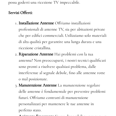
possa goderti una ricezione TV impeccabile.
Servizi Offerti:
Installazione Antenne
Offriamo installazioni
professionali di antenne TV, sia per abitazioni private
che per edifici commerciali. Utilizziamo solo materiali
di alta qualità per garantire una lunga durata e una
ricezione cristallina.
Riparazione Antenne
Hai problemi con la tua
antenna? Non preoccuparti, i nostri tecnici qualificati
sono pronti a risolvere qualsiasi problema, dalle
interferenze al segnale debole, fino alle antenne rotte
o mal posizionate.
Manutenzione Antenne
La manutenzione regolare
delle antenne è fondamentale per prevenire problemi
futuri. Offriamo contratti di manutenzione
personalizzati per mantenere le tue antenne in
perfetto stato.