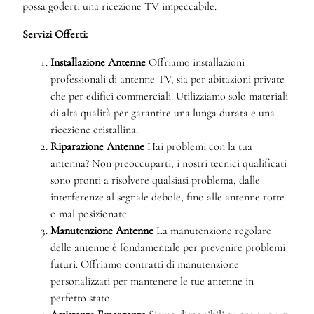
possa goderti una ricezione TV impeccabile.
Servizi Offerti:
Installazione Antenne
Offriamo installazioni
professionali di antenne TV, sia per abitazioni private
che per edifici commerciali. Utilizziamo solo materiali
di alta qualità per garantire una lunga durata e una
ricezione cristallina.
Riparazione Antenne
Hai problemi con la tua
antenna? Non preoccuparti, i nostri tecnici qualificati
sono pronti a risolvere qualsiasi problema, dalle
interferenze al segnale debole, fino alle antenne rotte
o mal posizionate.
Manutenzione Antenne
La manutenzione regolare
delle antenne è fondamentale per prevenire problemi
futuri. Offriamo contratti di manutenzione
personalizzati per mantenere le tue antenne in
perfetto stato.