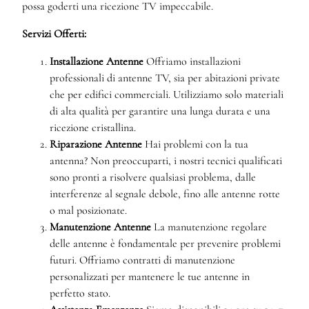
possa goderti una ricezione TV impeccabile.
Servizi Offerti:
Installazione Antenne
Offriamo installazioni
professionali di antenne TV, sia per abitazioni private
che per edifici commerciali. Utilizziamo solo materiali
di alta qualità per garantire una lunga durata e una
ricezione cristallina.
Riparazione Antenne
Hai problemi con la tua
antenna? Non preoccuparti, i nostri tecnici qualificati
sono pronti a risolvere qualsiasi problema, dalle
interferenze al segnale debole, fino alle antenne rotte
o mal posizionate.
Manutenzione Antenne
La manutenzione regolare
delle antenne è fondamentale per prevenire problemi
futuri. Offriamo contratti di manutenzione
personalizzati per mantenere le tue antenne in
perfetto stato.