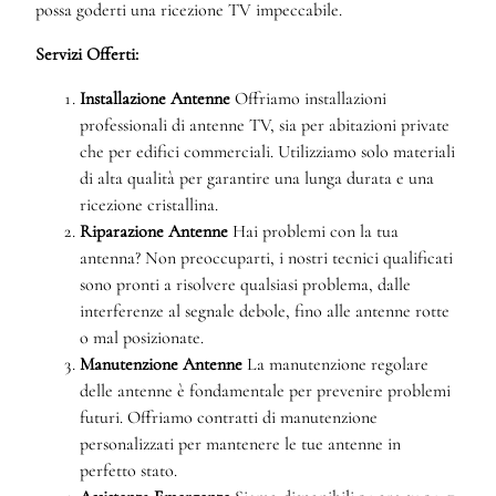
possa goderti una ricezione TV impeccabile.
Servizi Offerti:
Installazione Antenne
Offriamo installazioni
professionali di antenne TV, sia per abitazioni private
che per edifici commerciali. Utilizziamo solo materiali
di alta qualità per garantire una lunga durata e una
ricezione cristallina.
Riparazione Antenne
Hai problemi con la tua
antenna? Non preoccuparti, i nostri tecnici qualificati
sono pronti a risolvere qualsiasi problema, dalle
interferenze al segnale debole, fino alle antenne rotte
o mal posizionate.
Manutenzione Antenne
La manutenzione regolare
delle antenne è fondamentale per prevenire problemi
futuri. Offriamo contratti di manutenzione
personalizzati per mantenere le tue antenne in
perfetto stato.