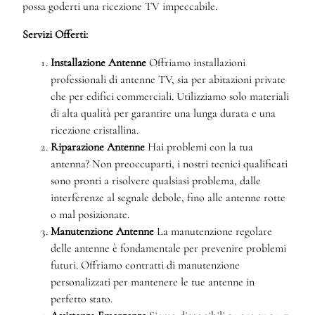
possa goderti una ricezione TV impeccabile.
Servizi Offerti:
Installazione Antenne
Offriamo installazioni
professionali di antenne TV, sia per abitazioni private
che per edifici commerciali. Utilizziamo solo materiali
di alta qualità per garantire una lunga durata e una
ricezione cristallina.
Riparazione Antenne
Hai problemi con la tua
antenna? Non preoccuparti, i nostri tecnici qualificati
sono pronti a risolvere qualsiasi problema, dalle
interferenze al segnale debole, fino alle antenne rotte
o mal posizionate.
Manutenzione Antenne
La manutenzione regolare
delle antenne è fondamentale per prevenire problemi
futuri. Offriamo contratti di manutenzione
personalizzati per mantenere le tue antenne in
perfetto stato.