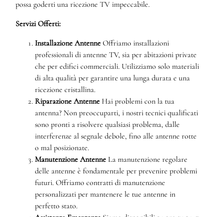
possa goderti una ricezione TV impeccabile.
Servizi Offerti:
Installazione Antenne
Offriamo installazioni
professionali di antenne TV, sia per abitazioni private
che per edifici commerciali. Utilizziamo solo materiali
di alta qualità per garantire una lunga durata e una
ricezione cristallina.
Riparazione Antenne
Hai problemi con la tua
antenna? Non preoccuparti, i nostri tecnici qualificati
sono pronti a risolvere qualsiasi problema, dalle
interferenze al segnale debole, fino alle antenne rotte
o mal posizionate.
Manutenzione Antenne
La manutenzione regolare
delle antenne è fondamentale per prevenire problemi
futuri. Offriamo contratti di manutenzione
personalizzati per mantenere le tue antenne in
perfetto stato.