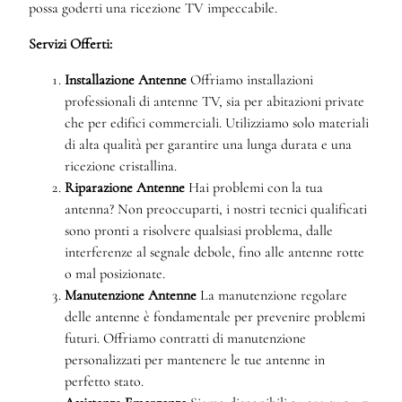
possa goderti una ricezione TV impeccabile.
Servizi Offerti:
Installazione Antenne
Offriamo installazioni
professionali di antenne TV, sia per abitazioni private
che per edifici commerciali. Utilizziamo solo materiali
di alta qualità per garantire una lunga durata e una
ricezione cristallina.
Riparazione Antenne
Hai problemi con la tua
antenna? Non preoccuparti, i nostri tecnici qualificati
sono pronti a risolvere qualsiasi problema, dalle
interferenze al segnale debole, fino alle antenne rotte
o mal posizionate.
Manutenzione Antenne
La manutenzione regolare
delle antenne è fondamentale per prevenire problemi
futuri. Offriamo contratti di manutenzione
personalizzati per mantenere le tue antenne in
perfetto stato.