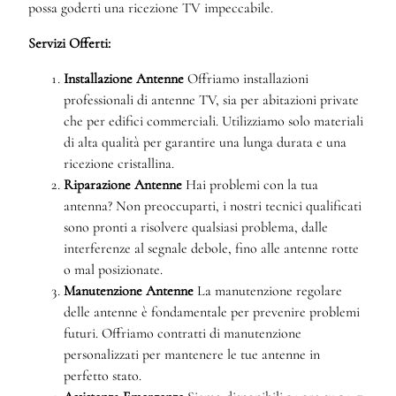
possa goderti una ricezione TV impeccabile.
Servizi Offerti:
Installazione Antenne
Offriamo installazioni
professionali di antenne TV, sia per abitazioni private
che per edifici commerciali. Utilizziamo solo materiali
di alta qualità per garantire una lunga durata e una
ricezione cristallina.
Riparazione Antenne
Hai problemi con la tua
antenna? Non preoccuparti, i nostri tecnici qualificati
sono pronti a risolvere qualsiasi problema, dalle
interferenze al segnale debole, fino alle antenne rotte
o mal posizionate.
Manutenzione Antenne
La manutenzione regolare
delle antenne è fondamentale per prevenire problemi
futuri. Offriamo contratti di manutenzione
personalizzati per mantenere le tue antenne in
perfetto stato.