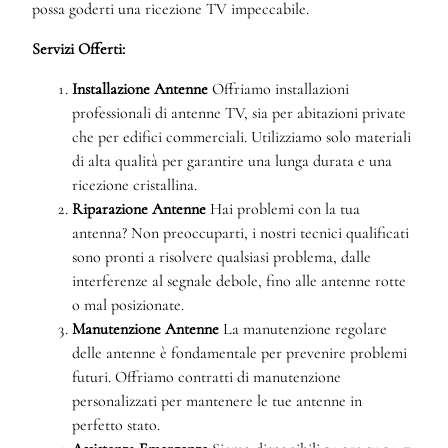
possa goderti una ricezione TV impeccabile.
Servizi Offerti:
Installazione Antenne
Offriamo installazioni
professionali di antenne TV, sia per abitazioni private
che per edifici commerciali. Utilizziamo solo materiali
di alta qualità per garantire una lunga durata e una
ricezione cristallina.
Riparazione Antenne
Hai problemi con la tua
antenna? Non preoccuparti, i nostri tecnici qualificati
sono pronti a risolvere qualsiasi problema, dalle
interferenze al segnale debole, fino alle antenne rotte
o mal posizionate.
Manutenzione Antenne
La manutenzione regolare
delle antenne è fondamentale per prevenire problemi
futuri. Offriamo contratti di manutenzione
personalizzati per mantenere le tue antenne in
perfetto stato.