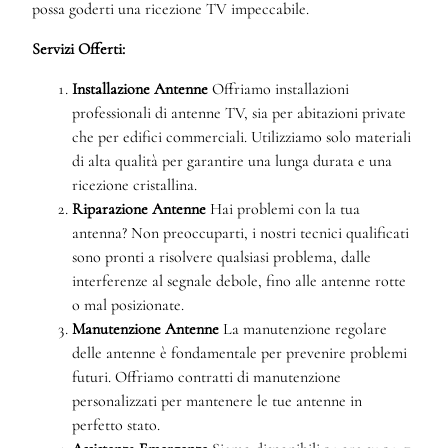
possa goderti una ricezione TV impeccabile.
Servizi Offerti:
Installazione Antenne
Offriamo installazioni
professionali di antenne TV, sia per abitazioni private
che per edifici commerciali. Utilizziamo solo materiali
di alta qualità per garantire una lunga durata e una
ricezione cristallina.
Riparazione Antenne
Hai problemi con la tua
antenna? Non preoccuparti, i nostri tecnici qualificati
sono pronti a risolvere qualsiasi problema, dalle
interferenze al segnale debole, fino alle antenne rotte
o mal posizionate.
Manutenzione Antenne
La manutenzione regolare
delle antenne è fondamentale per prevenire problemi
futuri. Offriamo contratti di manutenzione
personalizzati per mantenere le tue antenne in
perfetto stato.