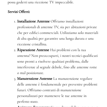
possa goderti una ricezione TV impeccabile.
Servizi Offerti:
Installazione Antenne
Offriamo installazioni
professionali di antenne TV, sia per abitazioni private
che per edifici commerciali. Utilizziamo solo materiali
di alta qualità per garantire una lunga durata e una
ricezione cristallina.
Riparazione Antenne
Hai problemi con la tua
antenna? Non preoccuparti, i nostri tecnici qualificati
sono pronti a risolvere qualsiasi problema, dalle
interferenze al segnale debole, fino alle antenne rotte
o mal posizionate.
Manutenzione Antenne
La manutenzione regolare
delle antenne è fondamentale per prevenire problemi
futuri. Offriamo contratti di manutenzione
personalizzati per mantenere le tue antenne in
perfetto stato.