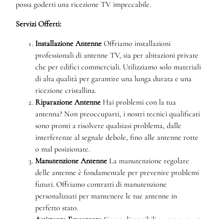
possa goderti una ricezione TV impeccabile.
Servizi Offerti:
Installazione Antenne
Offriamo installazioni
professionali di antenne TV, sia per abitazioni private
che per edifici commerciali. Utilizziamo solo materiali
di alta qualità per garantire una lunga durata e una
ricezione cristallina.
Riparazione Antenne
Hai problemi con la tua
antenna? Non preoccuparti, i nostri tecnici qualificati
sono pronti a risolvere qualsiasi problema, dalle
interferenze al segnale debole, fino alle antenne rotte
o mal posizionate.
Manutenzione Antenne
La manutenzione regolare
delle antenne è fondamentale per prevenire problemi
futuri. Offriamo contratti di manutenzione
personalizzati per mantenere le tue antenne in
perfetto stato.