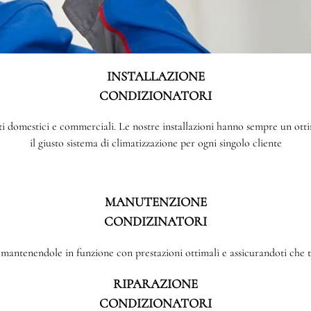
INSTALLAZIONE
CONDIZIONATORI
enti domestici e commerciali. Le nostre installazioni hanno sempre un o
il giusto sistema di climatizzazione per ogni singolo cliente
MANUTENZIONE
CONDIZINATORI
antenendole in funzione con prestazioni ottimali e assicurandoti che tu
RIPARAZIONE
CONDIZIONATORI