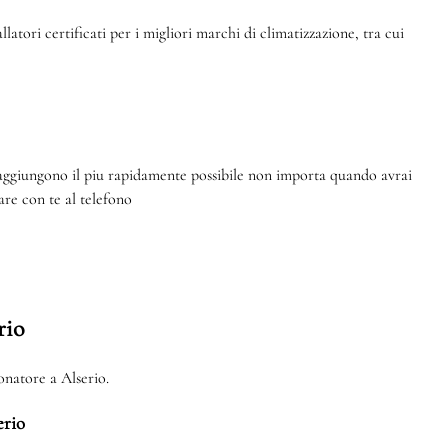
atori certificati per i migliori marchi di climatizzazione, tra cui
raggiungono il piu rapidamente possibile non importa quando avrai
re con te al telefono
rio
ionatore a Alserio.
erio