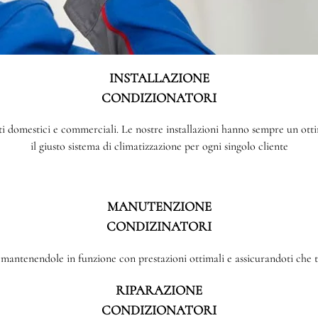
INSTALLAZIONE
CONDIZIONATORI
enti domestici e commerciali. Le nostre installazioni hanno sempre un o
il giusto sistema di climatizzazione per ogni singolo cliente
MANUTENZIONE
CONDIZINATORI
antenendole in funzione con prestazioni ottimali e assicurandoti che tu
RIPARAZIONE
CONDIZIONATORI