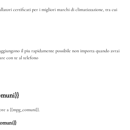
atori certificati per i migliori marchi di climatizzazione, tra cui
raggiungono il piu rapidamente possibile non importa quando avrai
re con te al telefono
omuni}}
atore a {{mpg_comuni}}.
comuni}}