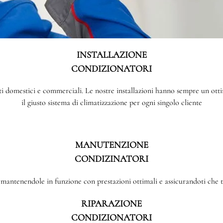
INSTALLAZIONE
CONDIZIONATORI
enti domestici e commerciali. Le nostre installazioni hanno sempre un o
il giusto sistema di climatizzazione per ogni singolo cliente
MANUTENZIONE
CONDIZINATORI
antenendole in funzione con prestazioni ottimali e assicurandoti che tu
RIPARAZIONE
CONDIZIONATORI