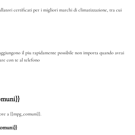
atori certificati per i migliori marchi di climatizzazione, tra cui
raggiungono il piu rapidamente possibile non importa quando avrai
re con te al telefono
omuni}}
atore a {{mpg_comuni}}.
comuni}}