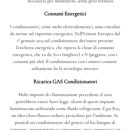
necessario per mantenerlo, senza però fermarsi.
Consumi Energetici
I condizionatori, come molti elettrodomestici, sono vincolati
da norme sul risparmio energetico. Nell’Unione Europea dal
1º gennaio 2013 sul condizionatore dev’essere presente
l’etichetta energetica, che riporta la classe di consumo
energetico, che va da A+++ (migliore) a D (peggiore, con i
consumi più alti). Il condizionatore con i minori consumi
solitamente ha la tecnologia inverter.
Ricarica GAS Condizionatori
Molti impianti di climatizzazione precedenti al 2002
potrebbero essere fuori legge: alcuni di questi impianti
funzionavano utilizzando come fluido refrigerante il gas R22,
un idro-cloro-fluoro-carburo pericoloso per l’ambiente. Se
possiedi un condizionatore del genere ed hai bisogno di
assistenza, manutenzione e conversione, puoi contattarci con