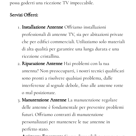
possa goderti una ricezione TV impeccabile.
Servizi Offerti:
Installazione Antenne
Offriamo installazioni
professionali di antenne TV, sia per abitazioni private
che per edifici commerciali. Utilizziamo solo materiali
di alta qualità per garantire una lunga durata e una
ricezione cristallina.
Riparazione Antenne
Hai problemi con la tua
antenna? Non preoccuparti, i nostri tecnici qualificati
sono pronti a risolvere qualsiasi problema, dalle
interferenze al segnale debole, fino alle antenne rotte
o mal posizionate.
Manutenzione Antenne
La manutenzione regolare
delle antenne è fondamentale per prevenire problemi
futuri. Offriamo contratti di manutenzione
personalizzati per mantenere le tue antenne in
perfetto stato.